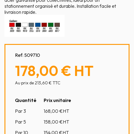
acier galvanisé pour collectivités, idéal pour un
stationnement organisé et durable. Installation facile et
livraison rapide.
Ref:
509710
178,00 €
HT
Au prix de 213,60 € TTC
Quantité
Prix unitaire
Par 3
168,00
€HT
Par 5
158,00
€HT
Par 10
154,00
€HT