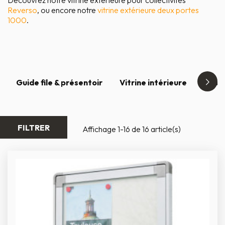
Découvrez notre vitrine extérieure pour collectivités
Reverso
, ou encore notre
vitrine extérieure deux portes
1000
.
Guide file & présentoir
Vitrine intérieure
Table
FILTRER
Affichage 1-16 de 16 article(s)