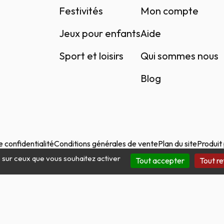
Festivités
Mon compte
Jeux pour enfants
Aide
Sport et loisirs
Qui sommes nous
Blog
e confidentialité
Conditions générales de vente
Plan du site
Produit
e sur ceux que vous souhaitez activer
Tout accepter
Tout re
Site protégé par reCAPTCHA.
Vie privée
-
Termes