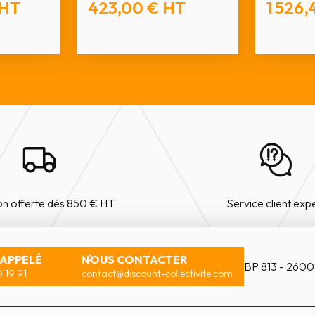
HT
423,00 €
HT
1 526,
on offerte dès 850 € HT
Service client exp
RAPPELÉ
NOUS CONTACTER
BP 813 - 2600
 19 91
contact@discount-collectivite.com