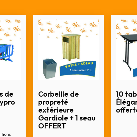
s de
Corbeille de
10 tab
lypro
propreté
Élégan
extérieure
offert
Gardiole + 1 seau
OFFERT
nitions