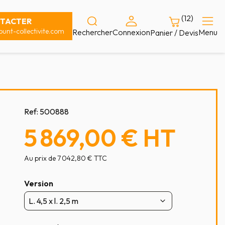
(12)
TACTER
unt-collectivite.com
Rechercher
Connexion
Menu
Panier / Devis
Ref:
500888
5 869,00 €
HT
Au prix de 7 042,80 € TTC
Version