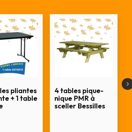
les pliantes
4 tables pique-
te + 1 table
nique PMR à
e
sceller Bessilles