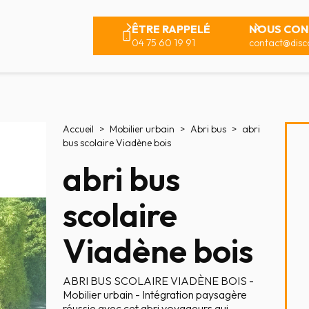
ÊTRE RAPPELÉ
NOUS CON
04 75 60 19 91
contact@disco
Accueil
Mobilier urbain
Abri bus
abri
bus scolaire Viadène bois
abri bus
scolaire
Viadène bois
ABRI BUS SCOLAIRE VIADÈNE BOIS -
Mobilier urbain - Intégration paysagère
réussie avec cet abri voyageurs qui