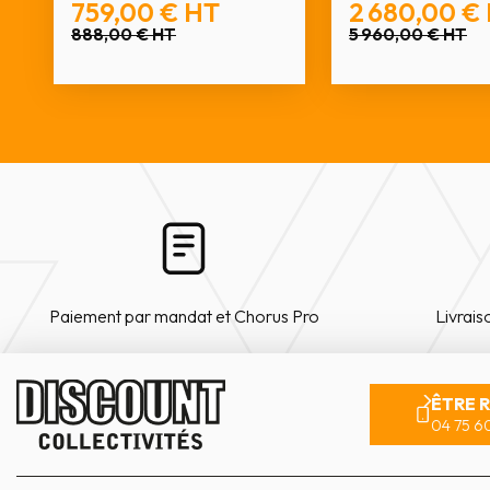
759,00 €
HT
2 680,00 €
888,00 €
HT
5 960,00 €
HT
Paiement par mandat et Chorus Pro
Livrais
ÊTRE 
04 75 60