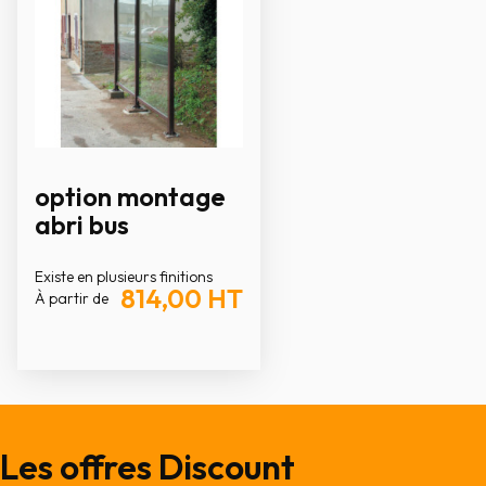
option montage
abri bus
Existe en plusieurs finitions
814,00
HT
À partir de
Les offres Discount