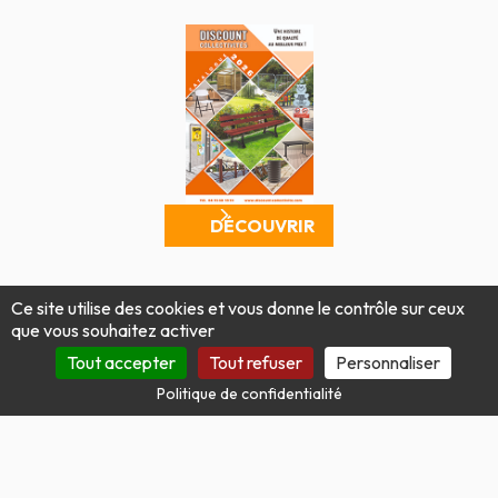
DÉCOUVRIR
Mentions légales
Politique de confidentialité
Ce site utilise des cookies et vous donne le contrôle sur ceux
Conditions générales de vente
Plan du site
que vous souhaitez activer
Produit par Tout Simplement Digital
Tout accepter
Tout refuser
Personnaliser
Politique de confidentialité
Site protégé par reCAPTCHA.
Vie privée
-
Termes