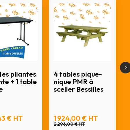
les pliantes
4 tables pique-
te + 1 table
nique PMR à
e
sceller Bessilles
43 €
HT
1 924,00 €
HT
2 296,00 €
HT