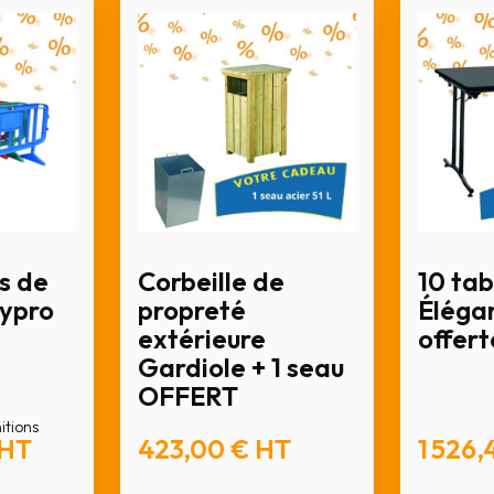
s de
Corbeille de
10 tab
lypro
propreté
Élégan
extérieure
offert
Gardiole + 1 seau
OFFERT
nitions
HT
423,00 €
HT
1 526,