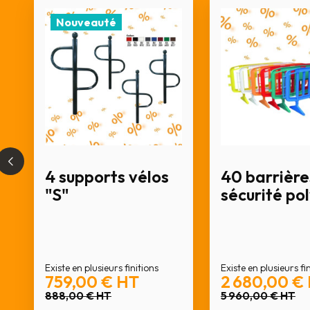
Nouveauté
4 supports vélos
40 barrière
"S"
sécurité po
Existe en plusieurs finitions
Existe en plusieurs fi
759,00 €
HT
2 680,00 €
888,00 €
HT
5 960,00 €
HT