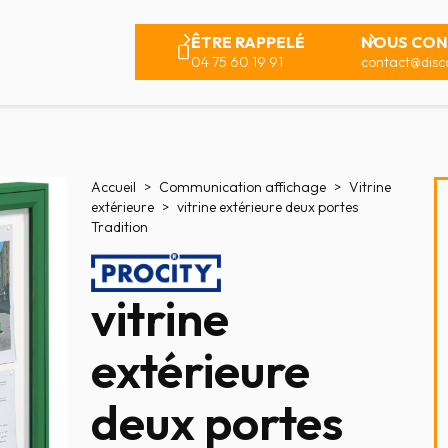
ÊTRE RAPPELÉ
NOUS CON
04 75 60 19 91
contact@disco
Accueil
Communication affichage
Vitrine
extérieure
vitrine extérieure deux portes
Tradition
vitrine
extérieure
deux portes