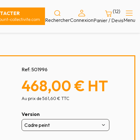
(12)
TACTER
unt-collectivite.com
Rechercher
Connexion
Menu
Panier / Devis
Ref:
501996
468,00 €
HT
Au prix de 561,60 € TTC
Version