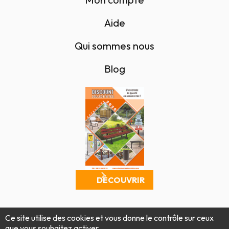
Aide
Qui sommes nous
Blog
DÉCOUVRIR
Mentions légales
Politique de confidentialité
Ce site utilise des cookies et vous donne le contrôle sur ceux
Conditions générales de vente
Plan du site
que vous souhaitez activer