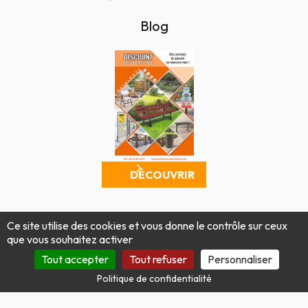
Blog
DÉCOUVRIR
Mentions légales
Politique de confidentialité
Ce site utilise des cookies et vous donne le contrôle sur ceux
Conditions générales de vente
Plan du site
que vous souhaitez activer
Produit par Tout Simplement Digital
Tout accepter
Tout refuser
Personnaliser
Politique de confidentialité
Site protégé par reCAPTCHA.
Vie privée
-
Termes