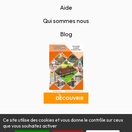
Aide
Qui sommes nous
Blog
DÉCOUVRIR
Mentions légales
Politique de confidentialité
Ce site utilise des cookies et vous donne le contrôle sur ceux
Conditions générales de vente
Plan du site
que vous souhaitez activer
Produit par Tout Simplement Digital