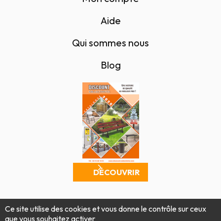
Aide
Qui sommes nous
Blog
DÉCOUVRIR
Mentions légales
Politique de confidentialité
Ce site utilise des cookies et vous donne le contrôle sur ceux
Conditions générales de vente
Plan du site
que vous souhaitez activer