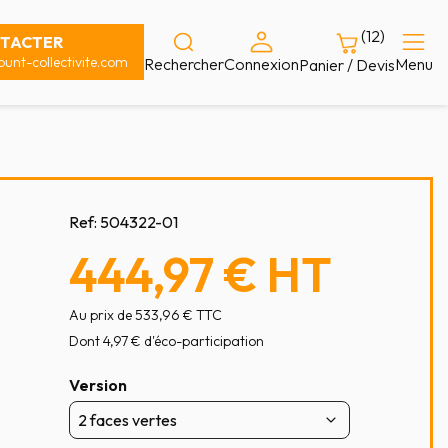
(12)
TACTER
unt-collectivite.com
Rechercher
Connexion
Menu
Panier / Devis
Ref:
504322-01
444,97 €
HT
Au prix de 533,96 € TTC
Dont 4,97 € d'éco-participation
Version