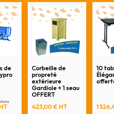
s de
Corbeille de
10 tab
lypro
propreté
Élégan
extérieure
offert
Gardiole + 1 seau
OFFERT
nitions
HT
423,00 €
HT
1 526,