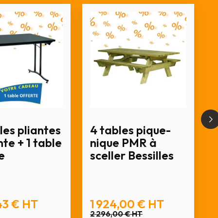
les pliantes
4 tables pique-
te + 1 table
nique PMR à
e
sceller Bessilles
43 €
HT
1 924,00 €
HT
2 296,00 €
HT