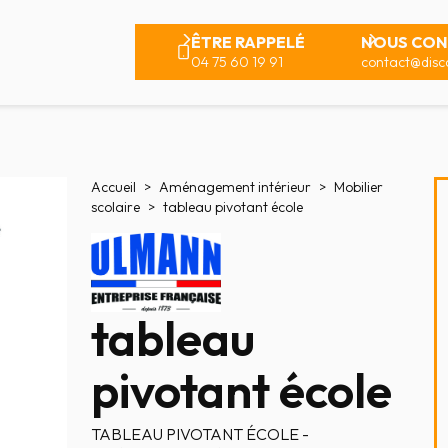
ÊTRE RAPPELÉ
NOUS CON
04 75 60 19 91
contact@disco
Accueil
Aménagement intérieur
Mobilier
scolaire
tableau pivotant école
tableau
pivotant école
TABLEAU PIVOTANT ÉCOLE -