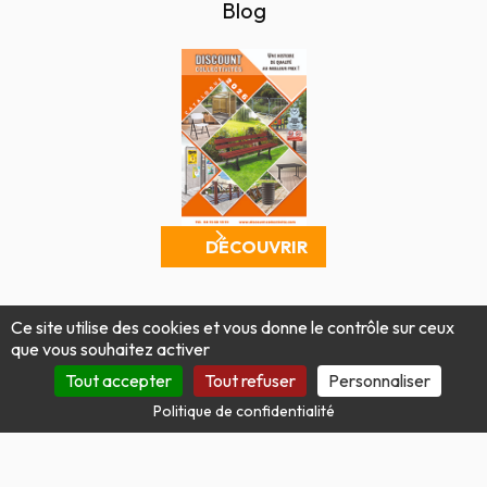
Blog
DÉCOUVRIR
Mentions légales
Politique de confidentialité
Ce site utilise des cookies et vous donne le contrôle sur ceux
Conditions générales de vente
Plan du site
que vous souhaitez activer
Produit par Tout Simplement Digital
Tout accepter
Tout refuser
Personnaliser
Politique de confidentialité
Site protégé par reCAPTCHA.
Vie privée
-
Termes