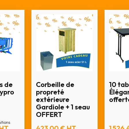
s de
Corbeille de
10 tab
lypro
propreté
Élégan
extérieure
offert
Gardiole + 1 seau
OFFERT
nitions
HT
423,00 €
HT
1 526,