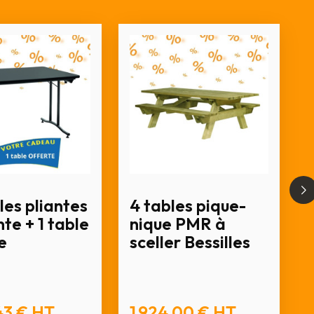
les pliantes
4 tables pique-
te + 1 table
nique PMR à
e
sceller Bessilles
43 €
HT
1 924,00 €
HT