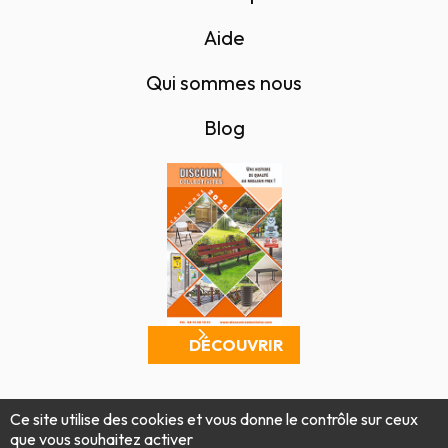
Aide
Qui sommes nous
Blog
DÉCOUVRIR
Mentions légales
Politique de confidentialité
Ce site utilise des cookies et vous donne le contrôle sur ceux
Conditions générales de vente
Plan du site
que vous souhaitez activer