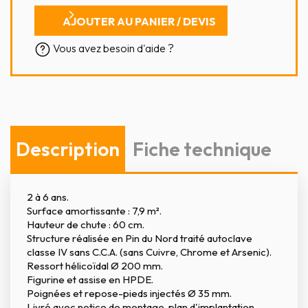
AJOUTER AU PANIER / DEVIS
Vous avez besoin d'aide ?
Description
Fiche technique
2 à 6 ans.
Surface amortissante : 7,9 m².
Hauteur de chute : 60 cm.
Structure réalisée en Pin du Nord traité autoclave
classe IV sans C.C.A. (sans Cuivre, Chrome et Arsenic).
Ressort hélicoïdal Ø 200 mm.
Figurine et assise en HPDE.
Poignées et repose-pieds injectés Ø 35 mm.
Livré avec notice de montage, plan d'implantation,