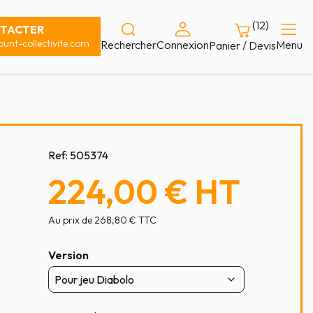
(12)
TACTER
unt-collectivite.com
Rechercher
Connexion
Menu
Panier / Devis
Ref:
505374
224,00 €
HT
Au prix de 268,80 € TTC
Version