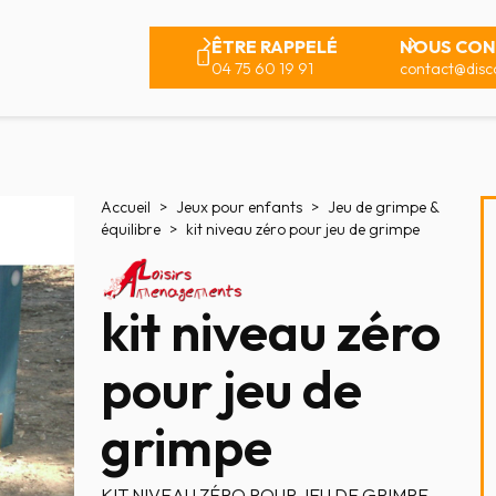
ÊTRE RAPPELÉ
NOUS CON
04 75 60 19 91
contact@disco
Accueil
Jeux pour enfants
Jeu de grimpe &
équilibre
kit niveau zéro pour jeu de grimpe
kit niveau zéro
pour jeu de
grimpe
KIT NIVEAU ZÉRO POUR JEU DE GRIMPE -