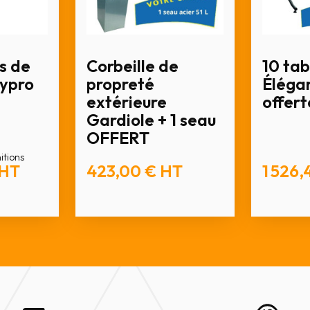
s de
Corbeille de
10 tab
lypro
propreté
Élégan
extérieure
offert
Gardiole + 1 seau
OFFERT
nitions
HT
423,00 €
HT
1 526,