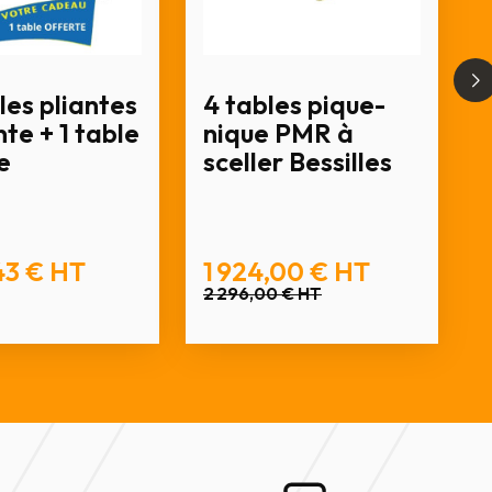
les pliantes
4 tables pique-
te + 1 table
nique PMR à
e
sceller Bessilles
43 €
HT
1 924,00 €
HT
2 296,00 €
HT