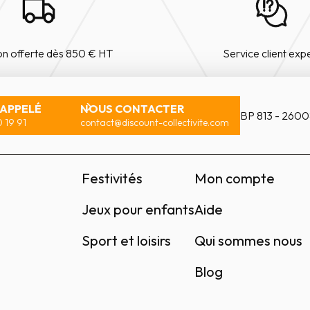
on offerte dès 850 € HT
Service client exp
RAPPELÉ
NOUS CONTACTER
BP 813 - 2600
 19 91
contact@discount-collectivite.com
Festivités
Mon compte
Jeux pour enfants
Aide
Sport et loisirs
Qui sommes nous
Blog