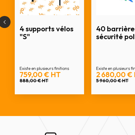
4 supports vélos
40 barrière
"S"
sécurité po
Existe en plusieurs finitions
Existe en plusieurs fi
759,00 €
HT
2 680,00 €
888,00 €
HT
5 960,00 €
HT