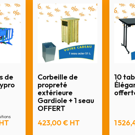
s de
Corbeille de
10 tab
lypro
propreté
Élégan
extérieure
offert
Gardiole + 1 seau
OFFERT
nitions
HT
423,00 €
HT
1 526,