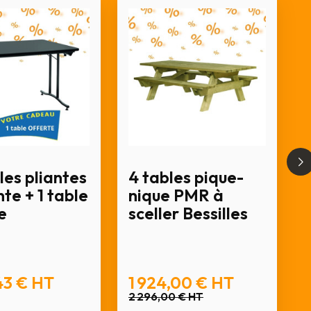
les pliantes
4 tables pique-
te + 1 table
nique PMR à
e
sceller Bessilles
43 €
HT
1 924,00 €
HT
2 296,00 €
HT