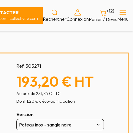
(12)
TACTER
unt-collectivite.com
Rechercher
Connexion
Menu
Panier / Devis
Ref:
505271
193,20 €
HT
Au prix de 231,84 € TTC
Dont 1,20 € d'éco-participation
Version