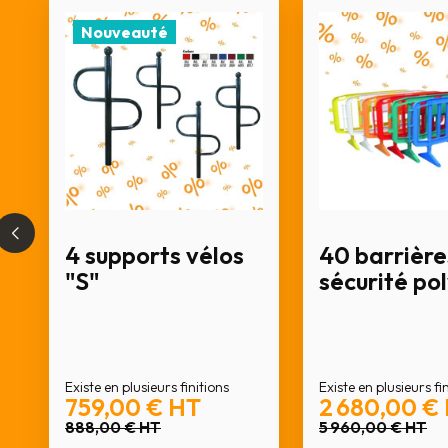
Nouveauté
4 supports vélos
40 barrière
"S"
sécurité po
Existe en plusieurs finitions
Existe en plusieurs fi
759,00 €
HT
2 680,00 €
888,00 €
HT
5 960,00 €
HT