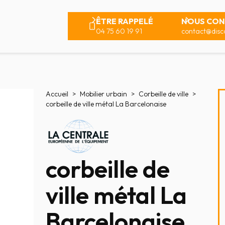
ÊTRE RAPPELÉ
NOUS CON
04 75 60 19 91
contact@disco
Accueil
Mobilier urbain
Corbeille de ville
corbeille de ville métal La Barcelonaise
corbeille de
ville métal La
Barcelonaise