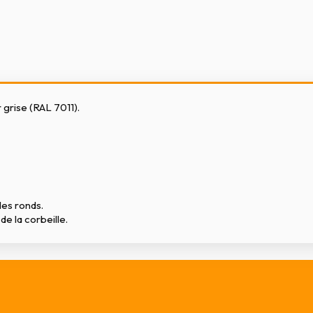
r grise (RAL 7011).
les ronds.
e la corbeille.