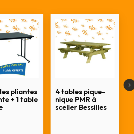
les pliantes
4 tables pique-
te + 1 table
nique PMR à
e
sceller Bessilles