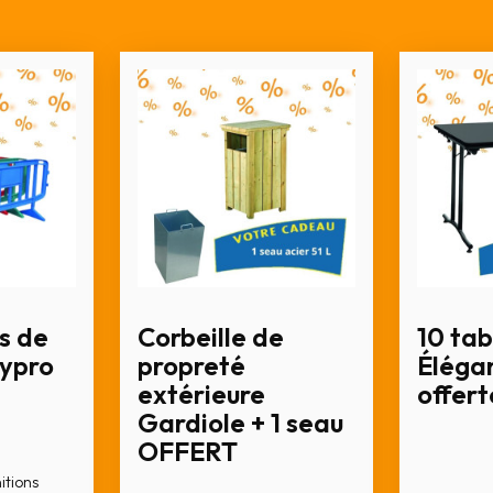
s de
Corbeille de
10 tab
lypro
propreté
Élégan
extérieure
offert
Gardiole + 1 seau
OFFERT
nitions