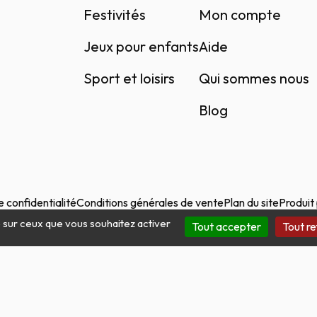
Festivités
Mon compte
Jeux pour enfants
Aide
Sport et loisirs
Qui sommes nous
Blog
e confidentialité
Conditions générales de vente
Plan du site
Produit
e sur ceux que vous souhaitez activer
Tout accepter
Tout re
Site protégé par reCAPTCHA.
Vie privée
-
Termes