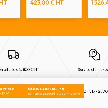
HT
423,00 €
HT
1 526,
on offerte dès 850 € HT
Service client exp
RAPPELÉ
NOUS CONTACTER
BP 813 - 2600
 19 91
contact@discount-collectivite.com