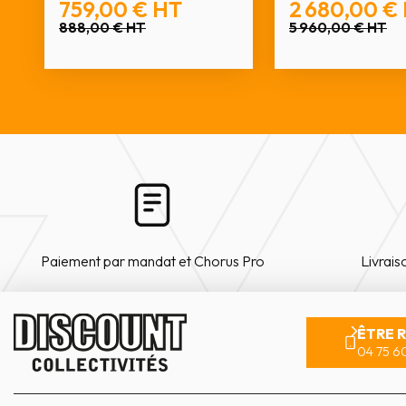
759,00 €
HT
2 680,00 €
888,00 €
HT
5 960,00 €
HT
Paiement par mandat et Chorus Pro
Livrais
ÊTRE 
04 75 60