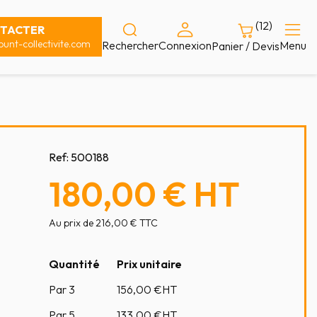
(12)
TACTER
unt-collectivite.com
Rechercher
Connexion
Menu
Panier / Devis
Ref:
500188
180,00 €
HT
Au prix de 216,00 € TTC
Quantité
Prix unitaire
Par 3
156,00
€HT
Par 5
133,00
€HT