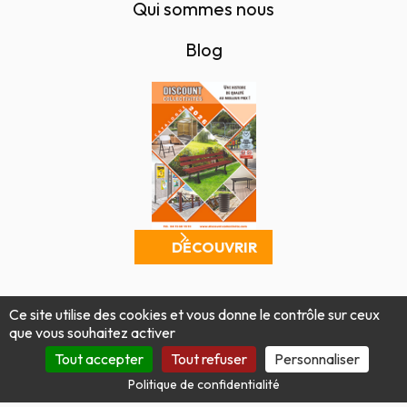
Qui sommes nous
Blog
DÉCOUVRIR
Mentions légales
Politique de confidentialité
Ce site utilise des cookies et vous donne le contrôle sur ceux
Conditions générales de vente
Plan du site
que vous souhaitez activer
Produit par Tout Simplement Digital
Tout accepter
Tout refuser
Personnaliser
Politique de confidentialité
Site protégé par reCAPTCHA.
Vie privée
-
Termes