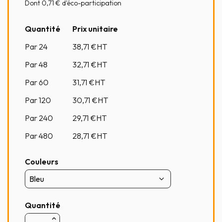
Dont 0,71 € d'éco-participation
Quantité
Prix unitaire
Par 24
38,71
€HT
Par 48
32,71
€HT
Par 60
31,71
€HT
Par 120
30,71
€HT
Par 240
29,71
€HT
Par 480
28,71
€HT
Couleurs
Quantité