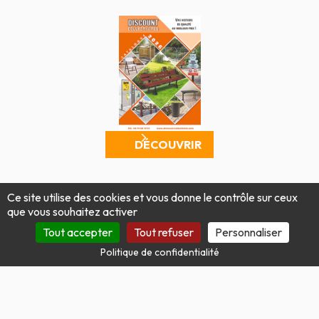
DÉCOUVRIR
Mentions légales
Politique de confidentialité
Ce site utilise des cookies et vous donne le contrôle sur ceux
Conditions générales de vente
Plan du site
que vous souhaitez activer
Produit par Tout Simplement Digital
Tout accepter
Tout refuser
Personnaliser
Politique de confidentialité
Site protégé par reCAPTCHA.
Vie privée
-
Termes