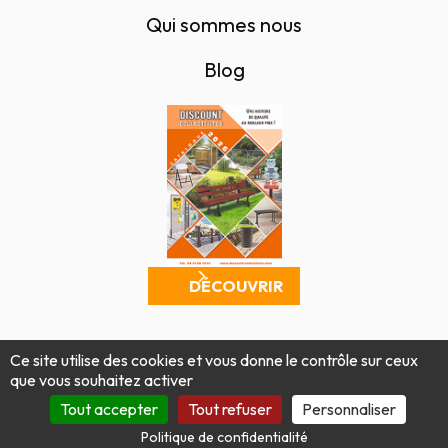
Qui sommes nous
Blog
DÉCOUVRIR
Mentions légales
Politique de confidentialité
Ce site utilise des cookies et vous donne le contrôle sur ceux
Conditions générales de vente
Plan du site
que vous souhaitez activer
Produit par Tout Simplement Digital
Tout accepter
Tout refuser
Personnaliser
Politique de confidentialité
Site protégé par reCAPTCHA.
Vie privée
-
Termes