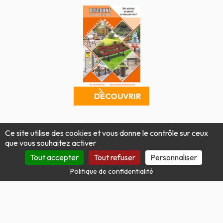
DÉCOUVRIR
Mentions légales
Politique de confidentialité
Ce site utilise des cookies et vous donne le contrôle sur ceux
Conditions générales de vente
Plan du site
que vous souhaitez activer
Produit par Tout Simplement Digital
Tout accepter
Tout refuser
Personnaliser
Politique de confidentialité
Site protégé par reCAPTCHA.
Vie privée
-
Termes