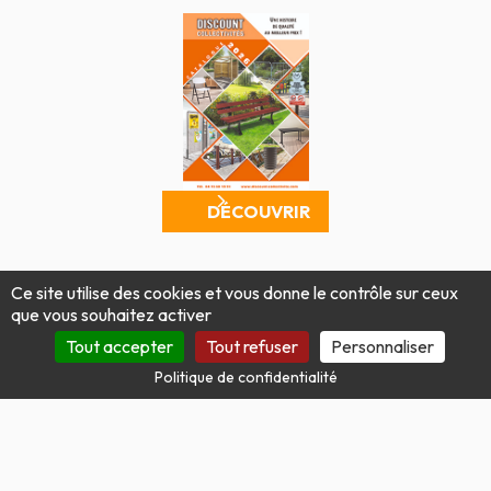
DÉCOUVRIR
Mentions légales
Politique de confidentialité
Ce site utilise des cookies et vous donne le contrôle sur ceux
Conditions générales de vente
Plan du site
que vous souhaitez activer
Produit par Tout Simplement Digital
Tout accepter
Tout refuser
Personnaliser
Politique de confidentialité
Site protégé par reCAPTCHA.
Vie privée
-
Termes