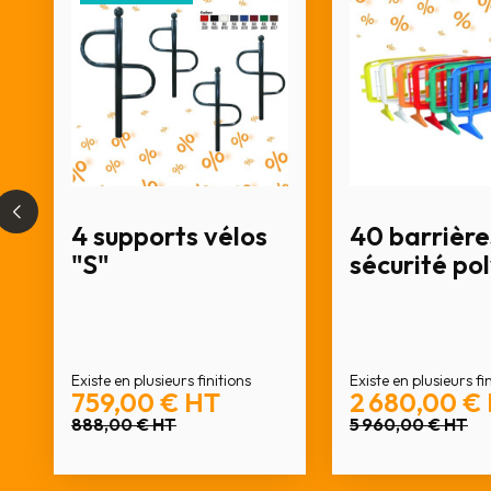
4 supports vélos
40 barrière
"S"
sécurité po
Existe en plusieurs finitions
Existe en plusieurs fi
759,00 €
HT
2 680,00 €
888,00 €
HT
5 960,00 €
HT