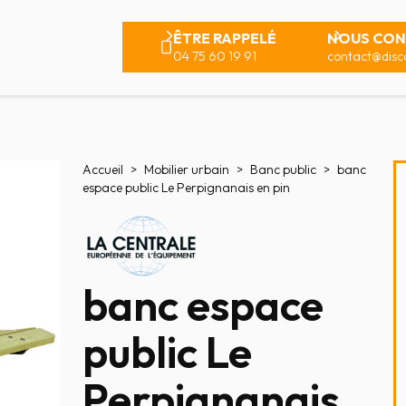
ÊTRE RAPPELÉ
NOUS CON
04 75 60 19 91
contact@disco
Accueil
Mobilier urbain
Banc public
banc
espace public Le Perpignanais en pin
banc espace
public Le
Perpignanais