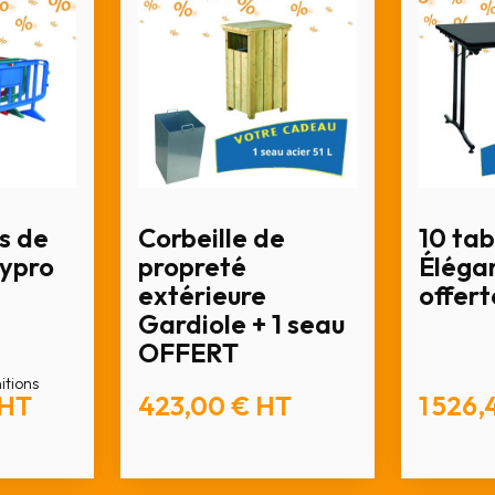
s de
Corbeille de
10 tab
lypro
propreté
Élégan
extérieure
offert
Gardiole + 1 seau
OFFERT
nitions
HT
423,00 €
HT
1 526,