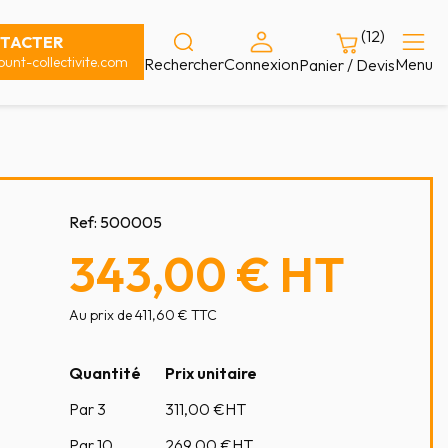
(12)
TACTER
unt-collectivite.com
Rechercher
Connexion
Menu
Panier / Devis
Ref:
500005
343,00 €
HT
Au prix de 411,60 € TTC
Quantité
Prix unitaire
Par 3
311,00
€HT
Par 10
269,00
€HT