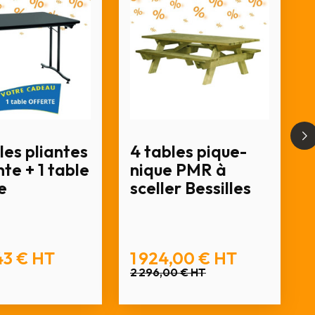
les pliantes
4 tables pique-
te + 1 table
nique PMR à
e
sceller Bessilles
43 €
HT
1 924,00 €
HT
2 296,00 €
HT