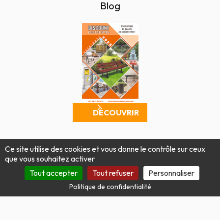
Blog
DÉCOUVRIR
Mentions légales
Politique de confidentialité
Ce site utilise des cookies et vous donne le contrôle sur ceux
Conditions générales de vente
Plan du site
que vous souhaitez activer
Produit par Tout Simplement Digital
Tout accepter
Tout refuser
Personnaliser
Politique de confidentialité
Site protégé par reCAPTCHA.
Vie privée
-
Termes